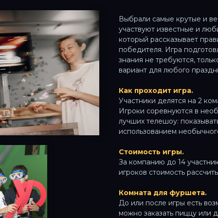
Выбрали самые крутые и ве
участвуют известные и люб
который рассказывает прав
победителя. Игра подготов
знания не требуются, тольк
вариант для любого праздн
Как проходит игра.
Участники делятся на 2 ком
Игроки соревнуются в необ
лучших телешоу: показывать
использованием необычного
Стоимость игры.
За компанию до 14 участни
игроков стоимость рассчит
Комната для фуршета.
До или после игры есть во
можно заказать пиццу или др