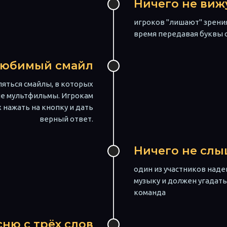
Ничего не виж
игроков "лишают" зрени
время передавая буквы 
любимый смайл
ляться смайлы, в которых
е мультфильмы. Игрокам
нажать на кнопку и дать
верный ответ.
Ничего не слы
один из участников наде
музыку и должен угадать
команда
ню с трёх слов