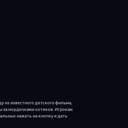
ы
др из известного детского фильма,
ы за мордочками котиков. Игрокам
альных нажать на кнопку и дать