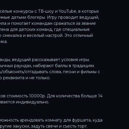
сёлые конкурсы с ТВ-шоу и YouTube, в которых
имые детьми блогеры. Игру проводит ведущий,
ила и помогает командам сражаться за звание
лена для детских команд, где специальные
о смекалка и веселый настрой. Это отличный
ика.
анды, ведущий рассказывает условия игры.
ычных раундах, набирают баллы в традициях
/объяснять/отгадывать слова, песни и фильмы с
 реквизита и не только.
ков стоимость 10000р. Для количества больше 14
ывается индивидуально.
зможность арендовать комнату для фуршета, куда
угие закуски, задуть свечи и съесть торт.