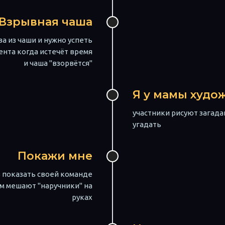
Взрывная чаша
а из чаши и нужно успеть
нта когда истечёт время
и чаша "взорвётся"
Я у мамы худо
участники рисуют загада
угадать
Покажи мне
 показать своей команде
им мешают "наручники" на
руках