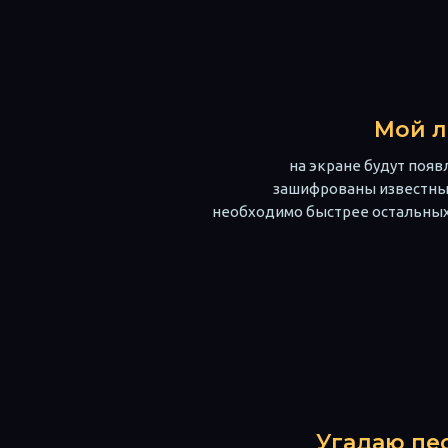
Мой 
на экране будут появ
зашифрованы известны
необходимо быстрее остальных 
Угадаю пес